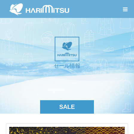
セ
ー
ル
情
報
SALE