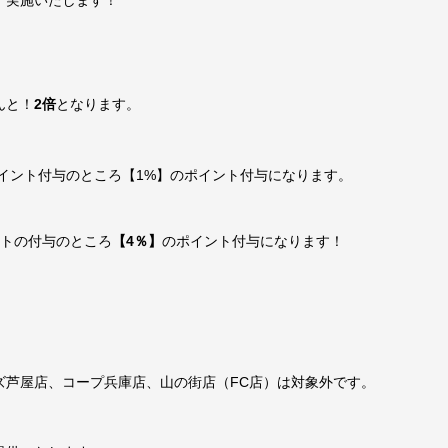
中、実施いたします！
んと！
2倍
となります。
ポイント付与のところ【1%】のポイント付与になります。
ントの付与のところ
【4％】
のポイント付与になります！
！
ズ芦屋店、コープ兵庫店、山の街店（FC店）は対象外です。