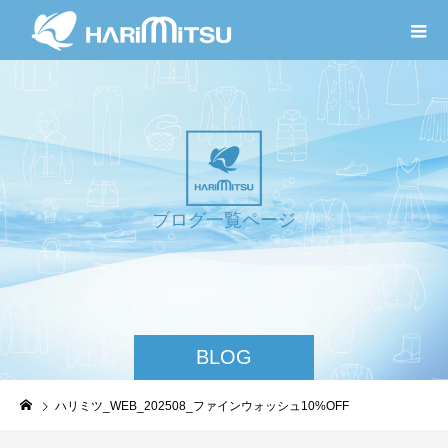
ブ
ロ
グ
一
覧
ペ
ー
ジ
BLOG
ハリミツ_WEB_202508_ファインウォッシュ10%OFF