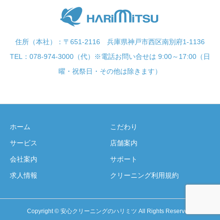
住所（本社）：〒651-2116 兵庫県神戸市西区南別府1-1136
TEL：078-974-3000（代）※電話お問い合せは 9:00～17:00（日
曜・祝祭日・その他は除きます）
ホーム
こだわり
サービス
店舗案内
会社案内
サポート
求人情報
クリーニング利用規約
Copyright © 安心クリーニングのハリミツ All Rights Reserved.
セール情報
新着情報
店舗検索
お問い合わせ