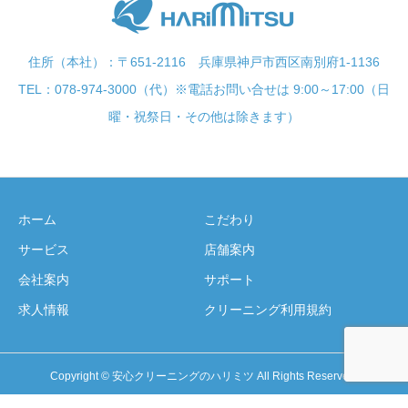
住所（本社）：〒651-2116 兵庫県神戸市西区南別府1-1136
TEL：078-974-3000（代）※電話お問い合せは 9:00～17:00（日
曜・祝祭日・その他は除きます）
ホーム
こだわり
サービス
店舗案内
会社案内
サポート
求人情報
クリーニング利用規約
Copyright © 安心クリーニングのハリミツ All Rights Reserved.
セール情報
新着情報
店舗検索
お問い合わせ