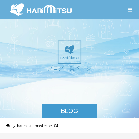
ブ
ロ
グ
一
覧
ペ
ー
ジ
BLOG
harimitsu_maskcase_04