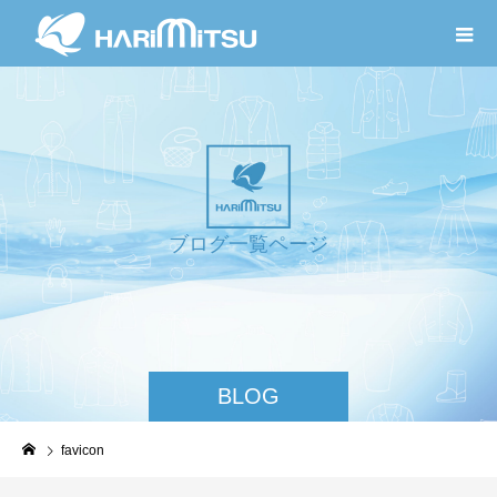
ブ
ロ
グ
一
覧
ペ
ー
ジ
BLOG
favicon