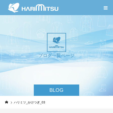
ブ
ロ
グ
一
覧
ペ
ー
ジ
BLOG
ハリミツ_かけつぎ_03