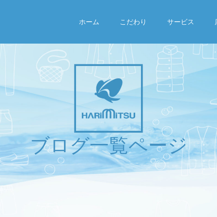
ホーム
こだわり
サービス
ブ
ロ
グ
一
覧
ペ
ー
ジ