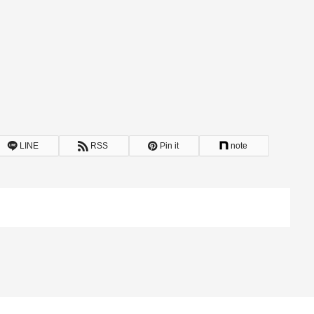
LINE
RSS
Pin it
note