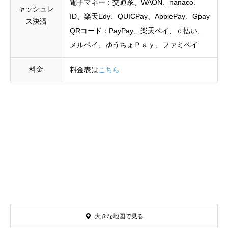
電子マネー：交通系、WAON、nanaco、
ャッシュレ
ID、楽天Edy、QUICPay、ApplePay、Gpay
ス決済
QRコード：PayPay、楽天ペイ、ｄ払い、
メルペイ、ゆうちょＰａｙ、ファミペイ
料金
料金表は
こちら
大きな地図で見る