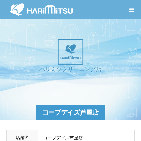
ハ
リ
ミ
ツ
ク
リ
ー
ニ
ン
グ
店
舗
情
コープデイズ芦屋店
店舗名
コープデイズ芦屋店