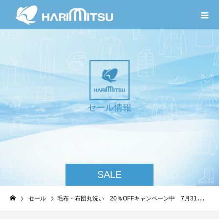
セ
ー
ル
情
報
SALE
セール
毛布・布団丸洗い 20％OFFキャンペーン中 7月31日まで