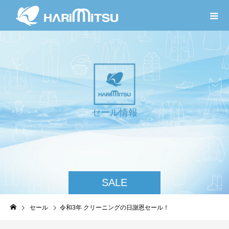
セ
ー
ル
情
報
SALE
セール
令和3年 クリーニングの日謝恩セール！